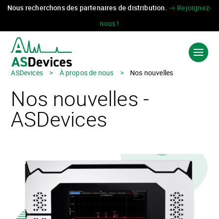
Nous recherchons des partenaires de distribution.
Rejoignez-
nous !
ASDevices
>
À propos de nous
>
Nos nouvelles
Nos nouvelles -
Language:
中国
EN
ASDevices
PRODUITS ET SOLUTIONS
INDUSTRIES
TECHNOLOGIES
À PROPOS
CONTACT