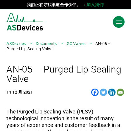
我们正在寻找渠道合作伙伴。
加入我们!
ASDevices
>
Documents
>
GC Valves
>
AN-05 –
Language:
EN
Purged Lip Sealing Valve
产品和解决方案
AN-05 – Purged Lip Sealing
工业
Valve
技术
11 12 月 2021
关于我们
联系我们
The Purged Lip Sealing Valve (PLSV)
technological innovation is the result of many
years of experience and customer feedback in a